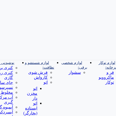
لوازم توکار
لوازم شخصی
لوازم شستشو و
نوشیدنی 
زخانه
برقی
نظافت
کتری بر
فر و
سشوار
فرش شوی
کتری رو
ماکروویو
کارواش
گازی
توکار
اتو
چای ساز
نسپرسو 
اتو
مخلوط 
مخزن
آب مرکب
دار
گیری
اتو
آبمیوه گ
ایستاده
آبسردکن
(بخارگر)