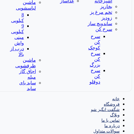
آشپزخانه
غذاساز
ماشین
بخارپز
لباسشویی
تخم مرغ پز
8
زودپز
کیلویی
ساندویچ ساز
9
سرخ کن
کیلویی
سرخ
مینی
کن
واش
کوچک
درب از
سرخ
بالا
کن
ماشین
بزرگ
ظرفشویی
سرخ
اجاق گاز
کن
مبله
دوقلو
ساید بای
ساید
خانه
فروشگاه
شگفت انگیز شو
وبلاگ
تماس با ما
درباره ما
سوالات متداول