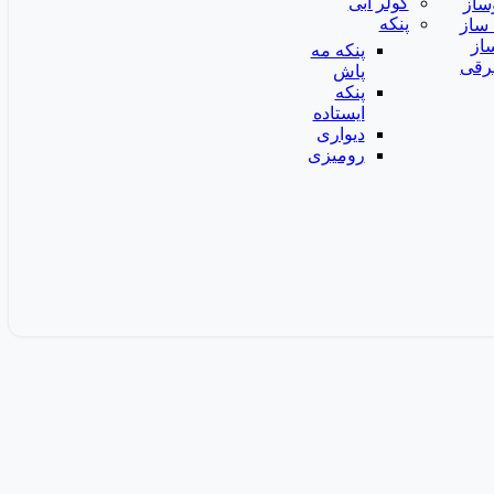
کولر آبی
ساز
پنکه
ساز
از
پنکه مه
رقی
پاش
پنکه
ایستاده
دیواری
رومیزی