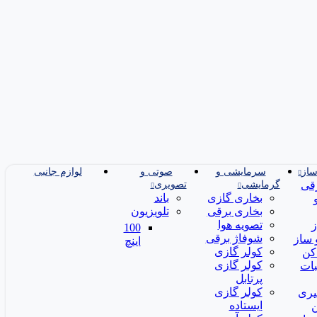
ساز
سرمایشی و
صوتی و
لوازم جانبی
قی
گرمایشی
تصویری
بخاری گازی
باند
بخاری برقی
تلویزیون
تصویه هوا
100
شوفاژ برقی
ساز
اینچ
کولر گازی
کن
کولر گازی
ات
پرتابل
کولر گازی
یری
ایستاده