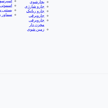
اسپرسو
بخارشوی
اسموتی 
جارو شارژی
بستنی س
جارو رباتیک
سماور ب
جاروبرقی
جاروبرقی
مخزن دار
زمین شوی