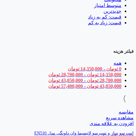
متوسط امتیاز
جدیدترین
قیمت: کم به زیاد
قیمت: زیاد به کم
فیلتر هزینه
همه
0
تومان
-
14,350,000
تومان
14,350,000
تومان
-
28,700,000
تومان
28,700,000
تومان
-
43,050,000
تومان
43,050,000
تومان
-
57,400,000
تومان
مقایسه
مشاهده سریع
افزودن به علاقه مندی
اسپرسو ساز و نسپرسو لاتیسیما وان دلونگی مدل EN510