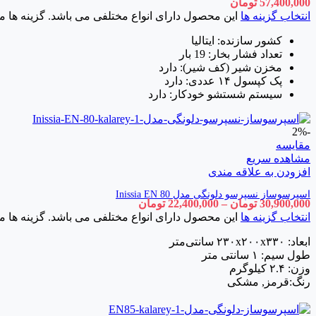
57,400,000
تومان
انتخاب گزینه ها
این محصول دارای انواع مختلفی می باشد. گزینه ه
کشور سازنده: ایتالیا
تعداد فشار بخار: 19 بار
مخزن شیر (کف شیر): دارد
پک کپسول ۱۴ عددی: دارد
سیستم شستشو خودکار: دارد
-2%
مقایسه
مشاهده سریع
افزودن به علاقه مندی
اسپرسوساز نسپرسو دلونگی مدل Inissia EN 80
30,900,000
تومان
–
22,400,000
تومان
انتخاب گزینه ها
این محصول دارای انواع مختلفی می باشد. گزینه ه
ابعاد: ۲۳۰x۲۰۰x۳۳۰ سانتی‌متر
طول سیم: ۱ سانتی متر
وزن: ۲.۴ کیلوگرم
رنگ:قرمز, مشکی