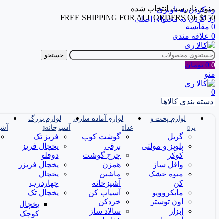
منوی نادرست انتخاب شده
رد کردن به ناوبری
FREE SHIPPING FOR ALL ORDERS OF $150
رد کردن به محتوای اصلی
0
مقایسه
0
علاقه مندی
جستجو
0
0
تومان
منو
0
دسته بندی کالاها
لوازم پخت و
لوازم آماده سازی
لوازم بزرگ
پز
غذا
آشپزخانه
آشپ
گریل
گوشت کوب
فریز تک
پلوپز و مولتی
برقی
یخچال فریز
کوکر
چرخ گوشت
دوقلو
وافل ساز
همزن
یخچال فریزر
میوه خشک
ماشین
یخچال
کن
آشپزخانه
چهاردرب
مایکروویو
آسیاب کن
یخچال تک
اون توستر
خردکن
یخچال
ابزار
سالاد ساز
کوچک