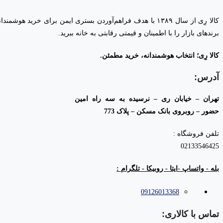
کالا رِی از سال ۱۳۸۹ با هدف فراهم‌آوردن بستری ایمن برای
برندهای بازار را با اطمینان و قیمتی رقابتی به خانه‌ ببرید.
کالا رِی؛ انتخاب هوشمندانه، خرید مطمئن.
آدرس:
تهران – خیابان ری – نرسیده به سه راه امین
حضور – روبروی بانک مسکن – پلاک 773
تلفن فروشگاه :
02133546425
بله - واتساپ -ایتا - روبیکا - تلگرام :
09126013368
تماس با کالاری: