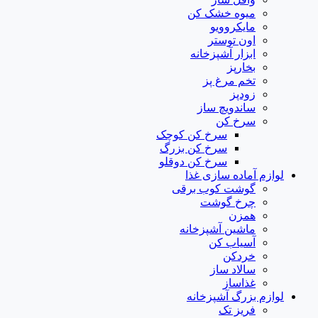
میوه خشک کن
مایکروویو
اون توستر
ابزار آشپزخانه
بخارپز
تخم مرغ پز
زودپز
ساندویچ ساز
سرخ کن
سرخ کن کوچک
سرخ کن بزرگ
سرخ کن دوقلو
لوازم آماده سازی غذا
گوشت کوب برقی
چرخ گوشت
همزن
ماشین آشپزخانه
آسیاب کن
خردکن
سالاد ساز
غذاساز
لوازم بزرگ آشپزخانه
فریز تک