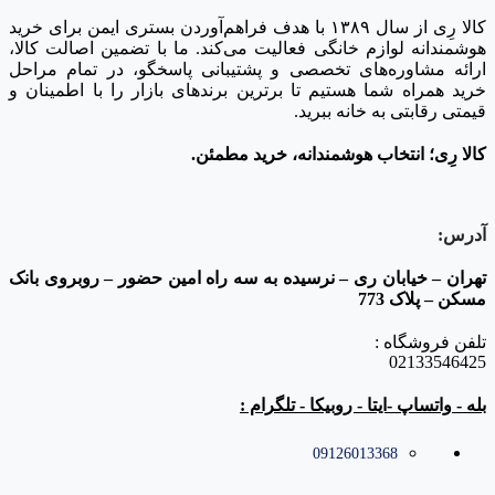
کالا رِی از سال ۱۳۸۹ با هدف فراهم‌آوردن بستری ایمن برای خرید
هوشمندانه لوازم خانگی فعالیت می‌کند. ما با تضمین اصالت کالا،
ارائه مشاوره‌های تخصصی و پشتیبانی پاسخگو، در تمام مراحل
خرید همراه شما هستیم تا برترین برندهای بازار را با اطمینان و
قیمتی رقابتی به خانه‌ ببرید.
کالا رِی؛ انتخاب هوشمندانه، خرید مطمئن.
آدرس:
تهران – خیابان ری – نرسیده به سه راه امین حضور – روبروی بانک
مسکن – پلاک 773
تلفن فروشگاه :
02133546425
بله - واتساپ -ایتا - روبیکا - تلگرام :
09126013368