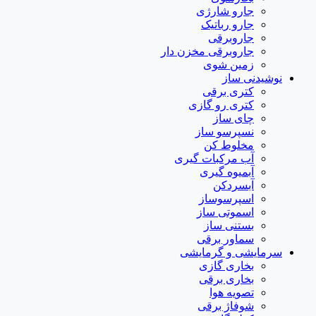
جارو شارژی
جارو رباتیک
جاروبرقی
جاروبرقی مخزن دار
زمین شوی
نوشیدنی ساز
کتری برقی
کتری رو گازی
چای ساز
نسپرسو ساز
مخلوط کن
آب مرکبات گیری
آبمیوه گیری
آبسردکن
اسپرسوساز
اسموتی ساز
بستنی ساز
سماور برقی
سرمایشی و گرمایشی
بخاری گازی
بخاری برقی
تصویه هوا
شوفاژ برقی