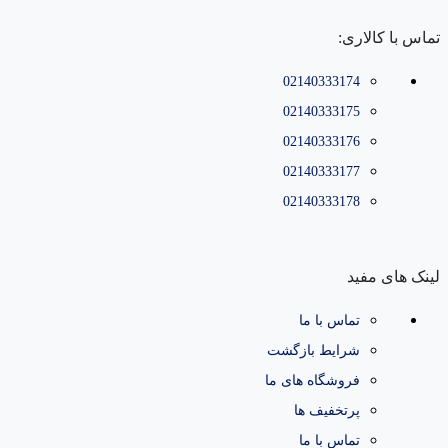
تماس با کالاری:
02140333174
02140333175
02140333176
02140333177
02140333178
لینک های مفید
تماس با ما
شرایط بازگشت
فروشگاه های ما
پرتخفیف ها
تماس با ما