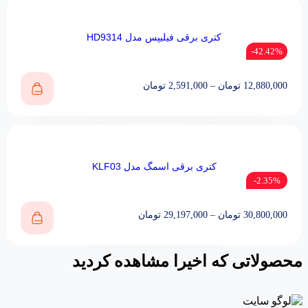
کتری برقی فیلیپس مدل HD9314
42.42%-
12,880,000
تومان
–
2,591,000
تومان
کتری برقی اسمگ مدل KLF03‎
2.35%-
30,800,000
تومان
–
29,197,000
تومان
محصولاتی که اخیرا مشاهده کردید