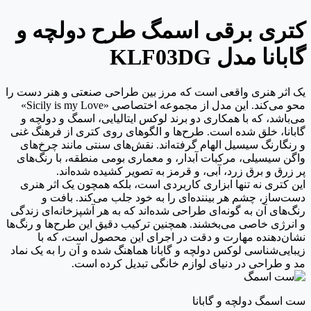
کتری برقی اسمگ طرح دولچه و
گابانا مدل KLF03DG
یک اثر هنری واقعی است که مرز بین طراحی صنعتی و هنر دست را
محو می‌کند. این مدل از مجموعه اختصاصی «Sicily is my Love»
می‌باشد، که با همکاری دو برند لوکس ایتالیایی، اسمگ و دولچه و
گابانا، خلق شده است. طرح‌ها و الگوهای روی کتری از فرهنگ غنی
و رنگارنگ سیسیل الهام گرفته‌اند. نقش‌های سنتی مانند چرخ‌های
واگن سیسیلی، مرکبات آبدار، و معماری بومی منطقه، با رنگ‌های
پر زرق و برق زرد، آبی، و قرمز به تصویر کشیده شده‌اند.
این کتری نه تنها ابزاری کاربردی است، بلکه همچون یک اثر هنری
دست‌ساز، چشم هر بیننده‌ای را به خود جلب می‌کند. بافت و
رنگ‌های آن به گونه‌ای طراحی شده‌اند که به هر آشپزخانه‌ای زندگی
و انرژی خاصی می‌بخشند. همچنین ترکیب دقیق این طرح‌ها و رنگ‌ها
نشان‌دهنده مهارت و دقت در اجرای این محصول است، که با
زیبایی‌شناسی لوکس دولچه و گابانا هماهنگ شده و آن را به یک نماد
مد و طراحی در دنیای لوازم خانگی تبدیل کرده است.
ست اسمگ دولچه و گابانا