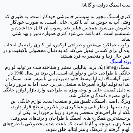
ست اسمگ دولچه و گابانا
کتری اسمگ مجهز به سیستم خاموشی خودکار است، به طوری که
وقتی آب به جوش می‌آید یا کتری خالی است، به صورت خودکار
خاموش می‌شود. همچنین فیلتر ضد رسوب آن قابل جدا شدن و
شستشو است، که باعث می‌شود کتری همواره تمیز و بهداشتی
بماند.
ترکیب عملکرد بی‌نقص و طراحی لوکس، این کتری را به یک انتخاب
ایده‌آل برای کسانی تبدیل می‌کند که به دنبال محصولی باکیفیت و در
عین حال زیبا و منحصر به فرد هستند.
برند اسمگ
اسمگ (Smeg) یک برند ایتالیایی معتبر و شناخته شده در تولید لوازم
خانگی با طراحی خاص و نوآورانه است. این برند در سال 1948 در
شهر گواستالا، ایتالیا توسط خانواده برتازونی تأسیس شد. اسمگ در
ابتدا به تولید لوازم آشپزخانه صنعتی می‌پرداخت، اما به مرور زمان
به دلیل کیفیت عالی و توجه ویژه به طراحی، وارد بازار لوازم خانگی
برای مصرف‌کنندگان خانگی شد.
ویژگی اصلی اسمگ، تلفیق هنر و صنعت است. لوازم خانگی این
برند نه تنها از نظر فنی و عملکردی در بالاترین سطح قرار دارند،
بلکه از طراحی‌های منحصر به فرد و زیبا برخوردارند. یکی از
برجسته‌ترین همکاری‌های اسمگ با طراحان و برندهای معروف،
همکاری با دولچه و گابانا است که باعث شده محصولاتی با طرح‌های
الهام گرفته از فرهنگ و هنر ایتالیا خلق شوند.