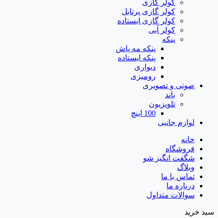
کولر گازی
کولر گازی پرتابل
کولر گازی ایستاده
کولر آبی
پنکه
پنکه مه پاش
پنکه ایستاده
دیواری
رومیزی
صوتی و تصویری
باند
تلویزیون
100 اینچ
لوازم جانبی
خانه
فروشگاه
شگفت انگیز شو
وبلاگ
تماس با ما
درباره ما
سوالات متداول
سبد خرید