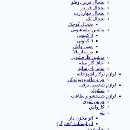
یخچال فریز دوقلو
یخچال فریزر
یخچال چهاردرب
یخچال تک
یخچال کوچک
ماشین لباسشویی
8 کیلویی
9 کیلویی
مینی واش
درب از بالا
ماشین ظرفشویی
اجاق گاز مبله
ساید بای ساید
لوازم توکار آشپزخانه
فر و ماکروویو توکار
لوازم شخصی برقی
سشوار
لوازم شستشو و نظافت
فرش شوی
کارواش
اتو
اتو مخزن دار
اتو ایستاده (بخارگر)
بخارشوی