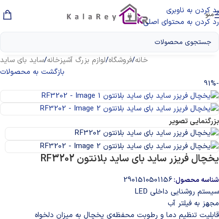
رد کردن به ناوبری
منو
رد کردن به محتوای اصلی
خانه
/
فروشگاه
/
لوازم بزرگ آشپزخانه
/
ساید بای ساید
بازگشت به محصولات
-91%
بزرگنمایی تصویر
یخچال فریزر ساید بای ساید بلانتون RF3202
2901510501156
شناسه محصول:
سیستم روشنایی داخلی LED
مجهز به فیلتر آب
قابلیت تنظیم دما و رطوبت محفظه‌ی یخچال به میزان دلخواه