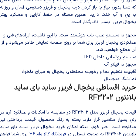
شهری را دارد. مجهز به آبریز و آبسردکن تمام اتوماتیک است. بدین معنی
که شما بدون نیاز به باز کردن درب یخچال و فریزر دسترسی آسان و روزانه
به یخ و آب خنک دارید. همین مسئله در حفظ کارایی و عملکرد بهتر
یخچال فریزر، بسیار تاثیرگذار است.
مجهز به سیستم عیب یاب هوشمند است. با این قابلیت، ایرادهای فنی و
عملکردی یخچال فریزر برای شما بر روی صفحه نمایش ظاهر می‌شود و از
آن مطلع خواهید شد.
سیستم روشنایی داخلی LED
مجهز به فیلتر آب
قابلیت تنظیم دما و رطوبت محفظه‌ی یخچال به میزان دلخواه
نمایشگر دیجیتال
خرید اقساطی یخچال فریزر ساید بای ساید
بلانتون
RF3202
قیمت یخچال فریزر مدل RF3202 در مقایسه با امکانات و عملکرد آن، در
رنج بسیار مناسبی قرار دارد. بسته به رنگ محصول، قیمت پرداختی نیز
متفاوت است. خبر خوب اینکه امکان خرید یخچال فریزر ساید بای ساید
لانتون RF3202 به صورت قسطی در
فروشگاه کالا وام 36
برای شما فراهم