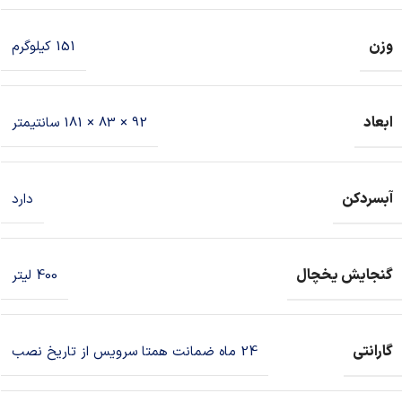
وزن
151 کیلوگرم
ابعاد
92 × 83 × 181 سانتیمتر
آبسردکن
دارد
گنجایش یخچال
400 لیتر
گارانتی
24 ماه ضمانت همتا سرویس از تاریخ نصب