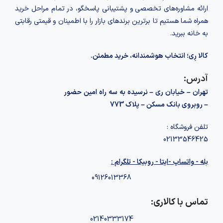
ارائه مشاوره‌های تخصصی و پشتیبانی پاسخگو، در تمام مراحل خرید
همراه شما هستیم تا برترین برندهای بازار را با اطمینان و قیمتی رقابتی
به خانه‌ ببرید.
کالا رِی؛ انتخاب هوشمندانه، خرید مطمئن.
آدرس:
تهران – خیابان ری – نرسیده به سه راه امین حضور
– روبروی بانک مسکن – پلاک 773
تلفن فروشگاه :
02133546425
بله - واتساپ -ایتا - روبیکا - تلگرام :
09126013368
تماس با کالاری:
02140333174