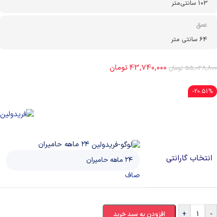
103 سانتی‌متر
عمق
64 سانتی متر
43,740,000
تومان
55,028,800
تومان
20.51%-
۲۴ ماهه حامیران
انتخاب گارانتی
صاف
+
-
افزودن به سبد خرید