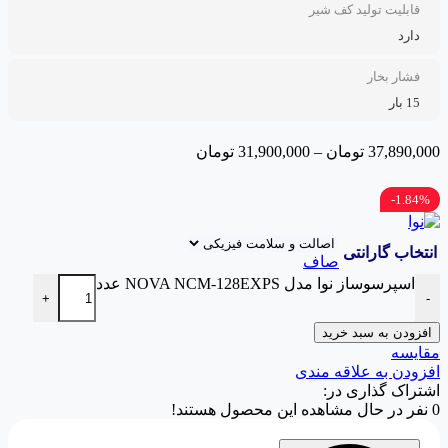
قابلیت تولید کف شیر
دارد
فشار بخار
15 بار
37,890,000
تومان
–
31,900,000
تومان
1.84%-
انتخاب گارانتی
صاف
اسپرسوساز نوا مدل NOVA NCM-128EXPS عدد
+
-
افزودن به سبد خرید
مقایسه
افزودن به علاقه مندی
اشتراک گذاری در:
0
نفر در حال مشاهده این محصول هستند!