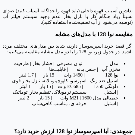
نداشتن آسیاب قهوه داخلی (باید قهوه را جداگانه آسیاب کنید) صدای
نسبتاً زیاد هنگام کار با نازل بخار عدم وجود سیستم فیلتر آب
(توصیه می‌شود از آب تصفیه‌شده استفاده کنید).
مقایسه نوا 128 با مدل‌های مشابه
اگر قصد خرید اسپرسوساز دارید، شاید بین مدل‌های مختلف مردد
باشید. در جدول زیر، نوا 128 را با دو مدل مشابه مقایسه می‌کنیم:
| مدل | توان مصرفی | فشار بخار | ظرفیت
مخزن آب | جنس بدنه | قابلیت‌ها
| نوا 128 | 1450 وات | 15 بار | 1.7 لیتر
| استیل ضد زنگ | اسپرسو، کاپوچینو، لاته، نازل بخار قوی
| دلونگی EC685 | 1350 وات | 15 بار | 1 لیتر
| استیل | سیستم ترموبلاک، تنظیم بخار اتوماتیک
| جیمبالی مدل M21 | 1600 وات | 15 بار | 2 لیتر
| استیل | حرفه‌ای، مناسب کافی‌شاپ
.
جمع‌بندی: آیا اسپرسوساز نوا 128 ارزش خرید دارد؟