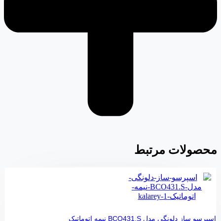
محصولات مرتبط
اسپرسو ساز دلونگی مدل BCO431.S نیمه اتوماتیک