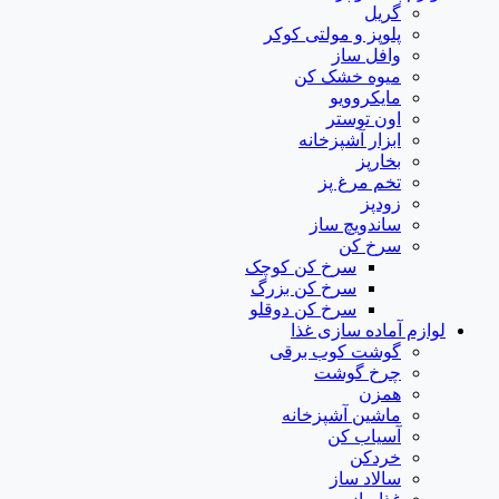
گریل
پلوپز و مولتی کوکر
وافل ساز
میوه خشک کن
مایکروویو
اون توستر
ابزار آشپزخانه
بخارپز
تخم مرغ پز
زودپز
ساندویچ ساز
سرخ کن
سرخ کن کوچک
سرخ کن بزرگ
سرخ کن دوقلو
لوازم آماده سازی غذا
گوشت کوب برقی
چرخ گوشت
همزن
ماشین آشپزخانه
آسیاب کن
خردکن
سالاد ساز