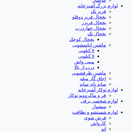
غذاساز
لوازم بزرگ آشپزخانه
فریز تک
یخچال فریز دوقلو
یخچال فریزر
یخچال چهاردرب
یخچال تک
یخچال کوچک
ماشین لباسشویی
8 کیلویی
9 کیلویی
مینی واش
درب از بالا
ماشین ظرفشویی
اجاق گاز مبله
ساید بای ساید
لوازم توکار آشپزخانه
فر و ماکروویو توکار
لوازم شخصی برقی
سشوار
لوازم شستشو و نظافت
فرش شوی
کارواش
اتو