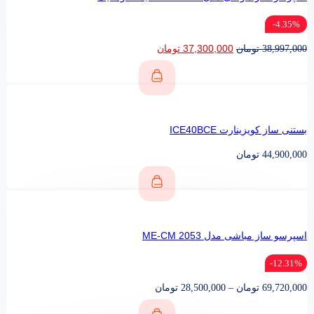
4.35%-
37,300,000
تومان
38,997,000
تومان
بستنی ساز کویزینارت ICE40BCE
44,900,000
تومان
اسپرسو ساز مباشی مدل ME-CM 2053
12.31%-
69,720,000
تومان
–
28,500,000
تومان