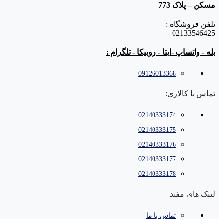
مسکن – پلاک 773
تلفن فروشگاه :
02133546425
بله - واتساپ -ایتا - روبیکا - تلگرام :
09126013368
تماس با کالاری:
02140333174
02140333175
02140333176
02140333177
02140333178
لینک های مفید
تماس با ما