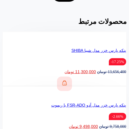
محصولات مرتبط
پنکه پارس خزر مدل شیبا SHIBA
17.25%-
11,300,000
تومان
13,656,400
تومان
پنکه پارس خزر مدل آدو FSR-ADO با ریموت
2.66%-
9,498,000
تومان
9,758,000
تومان