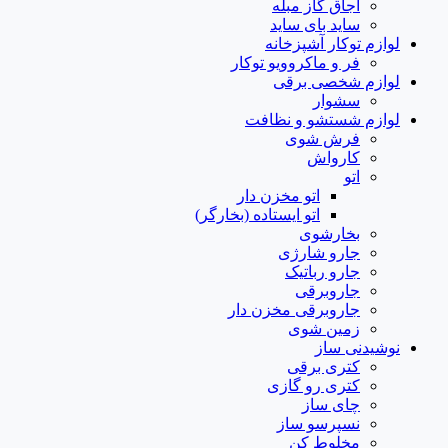
اجاق گاز مبله
ساید بای ساید
لوازم توکار آشپزخانه
فر و ماکروویو توکار
لوازم شخصی برقی
سشوار
لوازم شستشو و نظافت
فرش شوی
کارواش
اتو
اتو مخزن دار
اتو ایستاده (بخارگر)
بخارشوی
جارو شارژی
جارو رباتیک
جاروبرقی
جاروبرقی مخزن دار
زمین شوی
نوشیدنی ساز
کتری برقی
کتری رو گازی
چای ساز
نسپرسو ساز
مخلوط کن