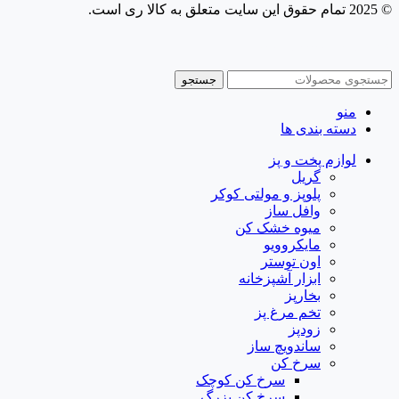
© 2025 تمام حقوق این سایت متعلق به کالا ری است.
طراحی و پشتیبانی سایت
جستجو
منو
دسته بندی ها
لوازم پخت و پز
گریل
پلوپز و مولتی کوکر
وافل ساز
میوه خشک کن
مایکروویو
اون توستر
ابزار آشپزخانه
بخارپز
تخم مرغ پز
زودپز
ساندویچ ساز
سرخ کن
سرخ کن کوچک
سرخ کن بزرگ