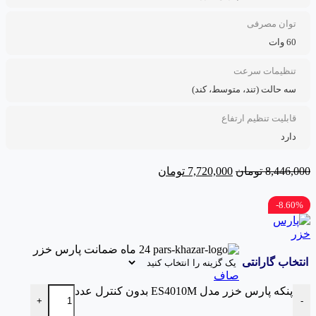
توان مصرفی
60 وات
تنظیمات سرعت
سه حالت (تند، متوسط، کند)
قابلیت تنظیم ارتفاع
دارد
8,446,000
تومان
7,720,000
تومان
8.60%-
24 ماه ضمانت پارس خزر
انتخاب گارانتی
صاف
پنکه پارس خزر مدل ES4010M بدون کنترل عدد
+
-