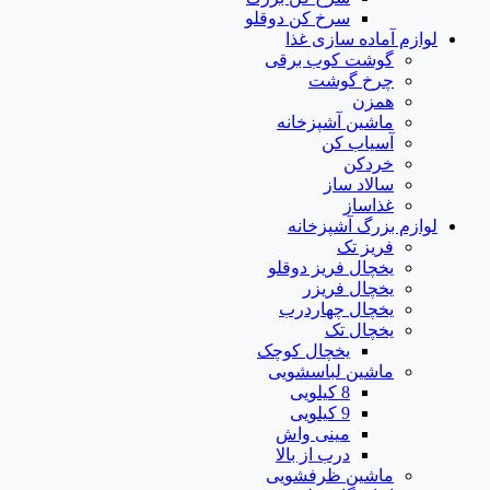
سرخ کن دوقلو
لوازم آماده سازی غذا
گوشت کوب برقی
چرخ گوشت
همزن
ماشین آشپزخانه
آسیاب کن
خردکن
سالاد ساز
غذاساز
لوازم بزرگ آشپزخانه
فریز تک
یخچال فریز دوقلو
یخچال فریزر
یخچال چهاردرب
یخچال تک
یخچال کوچک
ماشین لباسشویی
8 کیلویی
9 کیلویی
مینی واش
درب از بالا
ماشین ظرفشویی