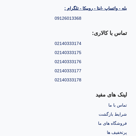
بله - واتساپ -ایتا - روبیکا - تلگرام :
09126013368
تماس با کالاری:
02140333174
02140333175
02140333176
02140333177
02140333178
لینک های مفید
تماس با ما
شرایط بازگشت
فروشگاه های ما
پرتخفیف ها