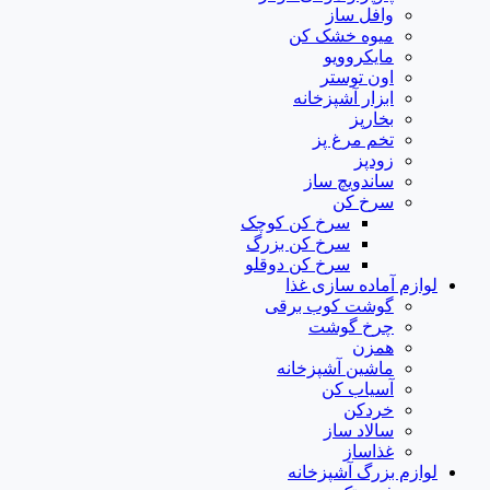
وافل ساز
میوه خشک کن
مایکروویو
اون توستر
ابزار آشپزخانه
بخارپز
تخم مرغ پز
زودپز
ساندویچ ساز
سرخ کن
سرخ کن کوچک
سرخ کن بزرگ
سرخ کن دوقلو
لوازم آماده سازی غذا
گوشت کوب برقی
چرخ گوشت
همزن
ماشین آشپزخانه
آسیاب کن
خردکن
سالاد ساز
غذاساز
لوازم بزرگ آشپزخانه