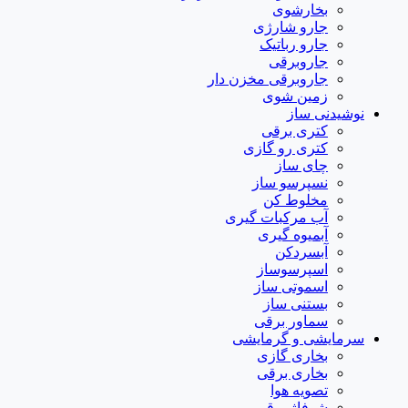
بخارشوی
جارو شارژی
جارو رباتیک
جاروبرقی
جاروبرقی مخزن دار
زمین شوی
نوشیدنی ساز
کتری برقی
کتری رو گازی
چای ساز
نسپرسو ساز
مخلوط کن
آب مرکبات گیری
آبمیوه گیری
آبسردکن
اسپرسوساز
اسموتی ساز
بستنی ساز
سماور برقی
سرمایشی و گرمایشی
بخاری گازی
بخاری برقی
تصویه هوا
شوفاژ برقی