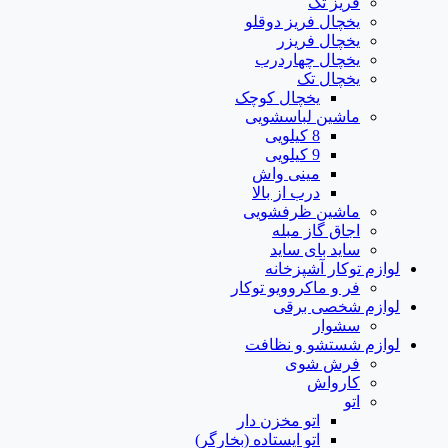
فریز تک
یخچال فریز دوقلو
یخچال فریزر
یخچال چهاردرب
یخچال تک
یخچال کوچک
ماشین لباسشویی
8 کیلویی
9 کیلویی
مینی واش
درب از بالا
ماشین ظرفشویی
اجاق گاز مبله
ساید بای ساید
لوازم توکار آشپزخانه
فر و ماکروویو توکار
لوازم شخصی برقی
سشوار
لوازم شستشو و نظافت
فرش شوی
کارواش
اتو
اتو مخزن دار
اتو ایستاده (بخارگر)