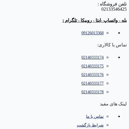
تلفن فروشگاه :
02133546425
بله - واتساپ -ایتا - روبیکا - تلگرام :
09126013368
تماس با کالاری:
02140333174
02140333175
02140333176
02140333177
02140333178
لینک های مفید
تماس با ما
شرایط بازگشت