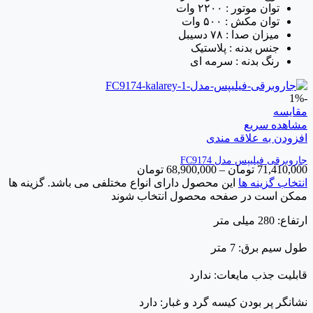
توان موتور : ۲۲۰۰ وات
توان مکش : ۵۰۰ وات
میزان صدا : ۷۸ دسیبل
جنس بدنه : پلاستیک
رنگ بدنه : سرمه ای
-1%
مقایسه
مشاهده سریع
افزودن به علاقه مندی
جاروبرقی فیلیپس مدل FC9174
71,410,000
تومان
–
68,900,000
تومان
انتخاب گزینه ها
این محصول دارای انواع مختلفی می باشد. گزینه ها
ممکن است در صفحه محصول انتخاب شوند
ارتفاع: 280 میلی متر
طول سیم برق: 7 متر
قابلیت جذب مایعات: ندارد
نشانگر پر بودن کیسه گرد و غبار: دارد