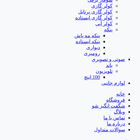
کولر گازی
کولر گازی پرتابل
کولر گازی ایستاده
کولر آبی
پنکه
پنکه مه پاش
پنکه ایستاده
دیواری
رومیزی
صوتی و تصویری
باند
تلویزیون
100 اینچ
لوازم جانبی
خانه
فروشگاه
شگفت انگیز شو
وبلاگ
تماس با ما
درباره ما
سوالات متداول