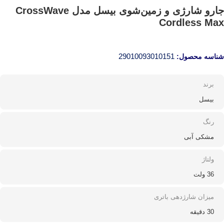
جارو شارژی و زمین‌شوی بیسل مدل CrossWave
Cordless Max
29010093010151
شناسه محصول:
برند
بیسل
رنگ
مشکی آبی
ولتاژ
36 ولت
میزان شارژدهی باتری
30 دقیقه