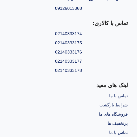
09126013368
تماس با کالاری:
02140333174
02140333175
02140333176
02140333177
02140333178
لینک های مفید
تماس با ما
شرایط بازگشت
فروشگاه های ما
پرتخفیف ها
تماس با ما