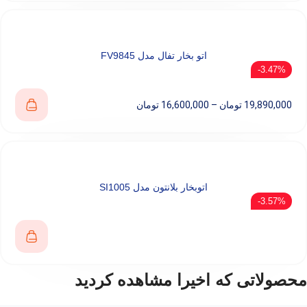
اتو بخار تفال مدل FV9845
3.47%-
19,890,000
تومان
–
16,600,000
تومان
اتوبخار بلانتون مدل SI1005
3.57%-
محصولاتی که اخیرا مشاهده کردید