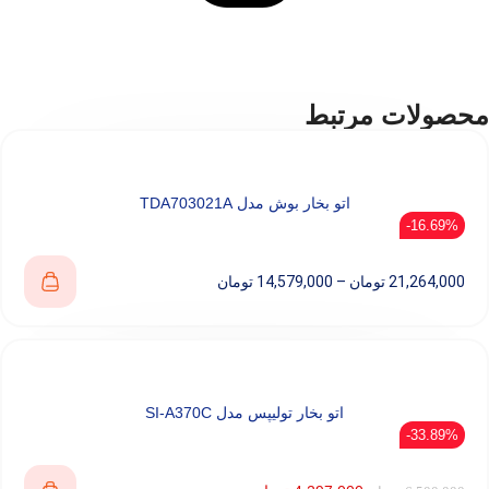
محصولات مرتبط
اتو بخار بوش مدل TDA703021A
16.69%-
21,264,000
تومان
–
14,579,000
تومان
اتو بخار تولیپس مدل SI-A370C
33.89%-