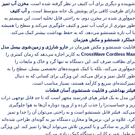
شوینده و دیگری برای آب کثیف در نظر گرفته شده است.
مخزن آب تمیز
دارای ظرفیت کافی برای پوشش یک خانه متوسط است، و
آب کثیف
جمع‌آوری شده در مخزن دوم، به راحتی قابل تخلیه است. این سیستم به
طور موثری از ترکیب آب تمیز و کثیف جلوگیری می‌کند و سطح را همیشه
با آب تازه شستشو می‌دهد، که به حفظ بهداشت بیشتر کمک می‌کند.
عملکرد شستشو و مکش هم‌زمان
قابلیت شستشو و مکش هم‌زمان در
جارو شارژی و زمین‌شوی بیسل مدل
CrossWave Cordless Max
به کاربر اجازه می‌دهد که زمان کمتری را
برای نظافت صرف کند. این دستگاه نه تنها گرد و خاک و مایعات را
جمع‌آوری می‌کند، بلکه با کمک شوینده‌های تخصصی بیسل، سطح را به
طور کامل تمیز و براق می‌کند. این ویژگی برای کسانی که به دنبال
تمیزکننده‌ای سریع و کارآمد هستند، بسیار مناسب است.
فیلتر بهداشتی و قابلیت شستشوی آسان قطعات
این مدل به یک فیلتر هپای قدرتمند مجهز است که تا حد قابل توجهی ذرات
ریز و حساسیت‌زا را جذب کرده و از ورود دوباره آن‌ها به هوا جلوگیری
می‌کند. فیلتر قابل شستشو است و به راحتی می‌توان آن را جدا و تمیز
کرد. علاوه بر این، برس‌ها و مخازن دستگاه نیز به گونه‌ای طراحی شده‌اند
که کاربر به سادگی و با کمترین تلاش می‌تواند آن‌ها را تمیز کند. این ویژگی
به طول عمر و کارایی دستگاه کمک زیادی می‌کند.