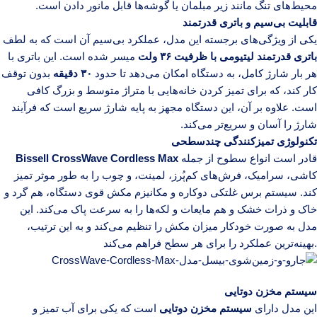
محیط‌های تنگ مانند زیر مبلمان یا گوشه‌ها قابل مانور دادن است.
قابلیت بی‌سیم و باتری قدرتمند
یکی از ویژگی‌های برجسته این مدل، عملکرد بی‌سیم آن است که به لطف
باتری قدرتمند لیتیومی با ظرفیت ۳۶ ولت
میسر شده است. این باتری با
هر بار شارژ کامل، به دستگاه امکان می‌دهد تا حدود
۳۰ دقیقه
بدون توقف
کار کند، که برای تمیز کردن خانه‌هایی با متراژ متوسط و بزرگ کافی
است. علاوه بر آن، این دستگاه مجهز به پایه شارژ سریع است که فرآیند
شارژ را آسان و سریع‌تر می‌کند.
تکنولوژی تمیزکنندگی چندسطحی
قادر است انواع سطوح از جمله
Bissell CrossWave Cordless Max
کاشی، سرامیک، فرش‌های کم‌پُرز، لمینت، و چوب را به طور موثر تمیز
کند. سیستم برس غلتکی دوکاره و مکانیزم مکش قوی دستگاه، هم گرد و
خاک و ذرات خشک و هم مایعات و لکه‌ها را به سرعت پاک می‌کند. این
مدل به صورت خودکار میزان مکش را تنظیم می‌کند و به این ترتیب،
بهینه‌ترین عملکرد را برای هر سطح فراهم می‌کند.
سیستم مخزن دوتایی
این مدل دارای
سیستم مخزن دوتایی
است که یکی برای آب تمیز و