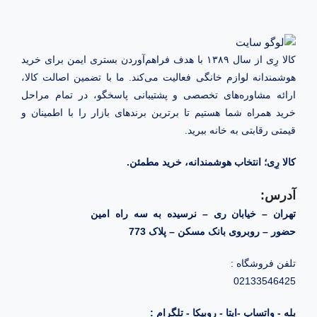
کالا رِی از سال ۱۳۸۹ با هدف فراهم‌آوردن بستری ایمن برای خرید
هوشمندانه لوازم خانگی فعالیت می‌کند. ما با تضمین اصالت کالا،
ارائه مشاوره‌های تخصصی و پشتیبانی پاسخگو، در تمام مراحل
خرید همراه شما هستیم تا برترین برندهای بازار را با اطمینان و
قیمتی رقابتی به خانه‌ ببرید.
کالا رِی؛ انتخاب هوشمندانه، خرید مطمئن.
آدرس:
تهران – خیابان ری – نرسیده به سه راه امین
حضور – روبروی بانک مسکن – پلاک 773
تلفن فروشگاه :
02133546425
بله - واتساپ -ایتا - روبیکا - تلگرام :