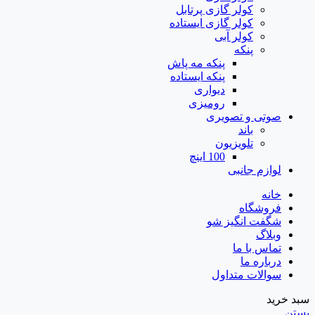
کولر گازی پرتابل
کولر گازی ایستاده
کولر آبی
پنکه
پنکه مه پاش
پنکه ایستاده
دیواری
رومیزی
صوتی و تصویری
باند
تلویزیون
100 اینچ
لوازم جانبی
خانه
فروشگاه
شگفت انگیز شو
وبلاگ
تماس با ما
درباره ما
سوالات متداول
سبد خرید
بستن