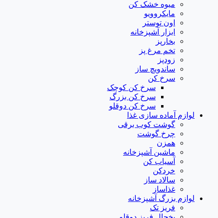
میوه خشک کن
مایکروویو
اون توستر
ابزار آشپزخانه
بخارپز
تخم مرغ پز
زودپز
ساندویچ ساز
سرخ کن
سرخ کن کوچک
سرخ کن بزرگ
سرخ کن دوقلو
لوازم آماده سازی غذا
گوشت کوب برقی
چرخ گوشت
همزن
ماشین آشپزخانه
آسیاب کن
خردکن
سالاد ساز
غذاساز
لوازم بزرگ آشپزخانه
فریز تک
یخچال فریز دوقلو