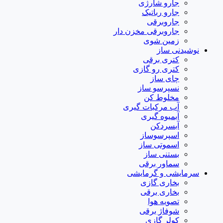
جارو شارژی
جارو رباتیک
جاروبرقی
جاروبرقی مخزن دار
زمین شوی
نوشیدنی ساز
کتری برقی
کتری رو گازی
چای ساز
نسپرسو ساز
مخلوط کن
آب مرکبات گیری
آبمیوه گیری
آبسردکن
اسپرسوساز
اسموتی ساز
بستنی ساز
سماور برقی
سرمایشی و گرمایشی
بخاری گازی
بخاری برقی
تصویه هوا
شوفاژ برقی
کولر گازی