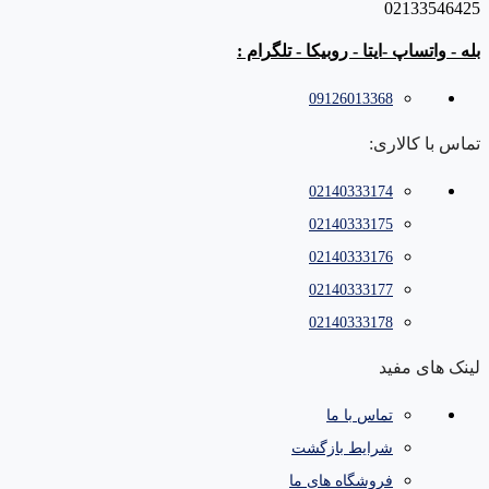
02133546425
بله - واتساپ -ایتا - روبیکا - تلگرام :
09126013368
تماس با کالاری:
02140333174
02140333175
02140333176
02140333177
02140333178
لینک های مفید
تماس با ما
شرایط بازگشت
فروشگاه های ما