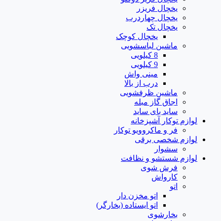
یخچال فریزر
یخچال چهاردرب
یخچال تک
یخچال کوچک
ماشین لباسشویی
8 کیلویی
9 کیلویی
مینی واش
درب از بالا
ماشین ظرفشویی
اجاق گاز مبله
ساید بای ساید
لوازم توکار آشپزخانه
فر و ماکروویو توکار
لوازم شخصی برقی
سشوار
لوازم شستشو و نظافت
فرش شوی
کارواش
اتو
اتو مخزن دار
اتو ایستاده (بخارگر)
بخارشوی