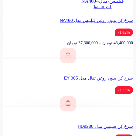
سرخ‌ کن بدون روغن فیلیپس مدل NA460
1.82%-
43,400,000
تومان
–
37,300,000
تومان
سرخ كن بدون روغن تفال مدل EY 905
2.55%-
سرخ کن فیلیپس مدل HD9280