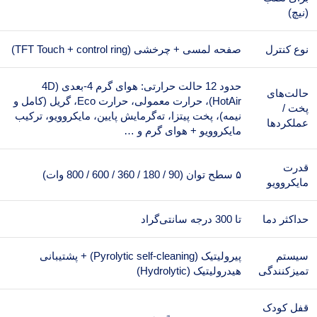
(نیچ)
نوع کنترل
صفحه لمسی + چرخشی (TFT Touch + control ring)
حدود 12 حالت حرارتی: هوای گرم 4-بعدی (4D
حالت‌های
HotAir)، حرارت معمولی، حرارت Eco، گریل (کامل و
پخت /
نیمه)، پخت پیتزا، ته‌‌گرمایش پایین، مایکروویو، ترکیب
عملکردها
مایکروویو + هوای گرم و …
قدرت
۵ سطح توان (90 / 180 / 360 / 600 / 800 وات)
مایکروویو
حداکثر دما
تا 300 درجه سانتی‌گراد
سیستم
پیرولیتیک (Pyrolytic self-cleaning) + پشتیبانی
تمیزکنندگی
هیدرولیتیک (Hydrolytic)
قفل کودک