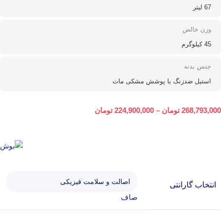
67 لیتر
وزن خالص
45 کیلوگرم
جنس بدنه
استیل ضدزنگ با پوشش مشکی مات
268,793,000
تومان
–
224,900,000
تومان
انتخاب گارانتی
صاف