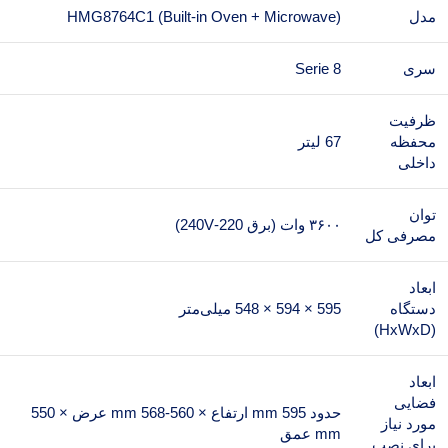
مدل
HMG8764C1 (Built-in Oven + Microwave)
سری
Serie 8
ظرفیت
محفظه
67 لیتر
داخلی
توان
۳۶۰۰ وات (برق 220-240V)
مصرفی کل
ابعاد
دستگاه
595 × 594 × 548 میلی‌متر
(HxWxD)
ابعاد
فضایی
حدود 595 mm ارتفاع × 560-568 mm عرض × 550
مورد نیاز
mm عمق
برای نصب