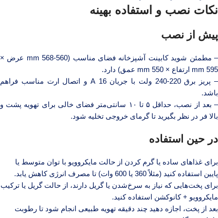
نکات نصب و استفاده بهینه
پیش از نصب
– مطمئن شوید کابینت آشپزخانه فضای مناسب (560-568 mm عرض ×
595 mm ارتفاع × 550 mm عمق) دارد.
– پریز برق 220-240 ولت با جریان 16 A و اتصال ارت مناسب فراهم
باشد.
– بعد از نصب، حداقل ۵ تا ۱۰ سانتی‌متر فضای خالی برای تهویه پشت و
بالا فر در نظر بگیرید تا گرمای خروجی تخلیه شود.
در حین استفاده
برای غذاهای ساده یا گرم کردن از حالت مایکروویو با توان متوسط یا
پایین استفاده کنید (مثلاً 360 یا 600 وات) تا مصرف انرژی کاهش یابد.
برای پخت‌هایی که نیاز به سرخ‌شدن یا گریل دارند، از حالت گریل یا ترکیب
مایکروویو + کانوکشن استفاده کنید.
بعد از پخت، اجازه دهید چند دقیقه تهویه طبیعی انجام شود تا رطوبت