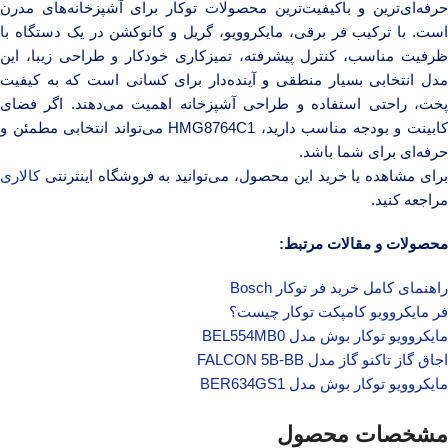
حرفه‌ای‌ترین و باکیفیت‌ترین محصولات توکار برای آشپزخانه‌های مدرن
است. با ترکیب فر برقی، مایکروویو، گریل و کانوکشن در یک دستگاه با
ظرفیت مناسب، کنترل پیشرفته، تمیزکاری خودکار و طراحی زیبا، این
مدل انتخابی بسیار منطقی و آینده‌دار برای کسانی است که به کیفیت
پخت، راحتی استفاده و طراحی آشپزخانه اهمیت می‌دهند. اگر فضای
کابینت و بودجه مناسب دارید، HMG8764C1 می‌تواند انتخابی مطمئن و
حرفه‌ای برای شما باشد.
برای مشاهده یا خرید این محصول، می‌توانید به فروشگاه اینترنتی
کالا‌ری
مراجعه کنید.
محصولات و مقالات مرتبط:
راهنمای کامل خرید فر توکار Bosch
فر مایکروویو کامپکت توکار چیست؟
مایکروویو توکار بوش مدل BEL554MB0
اجاق گاز تاکنو گاز مدل FALCON 5B-BB
مایکروویو توکار بوش مدل BER634GS1
مشخصات محصول