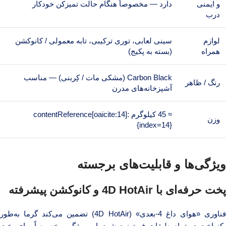
و ایمنی
دارد — مخصوصاً هنگام حالت تمیزکن خودکار
درب
لوازم
سینی لعابی، توری ترکیبی، تابه معمولی / کانوکشن
همراه
(بسته به پکیج)
Carbon Black (مشکی مات / کِربنی) — مناسب
رنگ / ظاهر
آشپزخانه‌های مدرن
≈ 45 کیلوگرم :contentReference[oaicite:14]
وزن
{index=14}
ویژگی‌ها و قابلیت‌های برجسته
پخت حرفه‌ای با 4D HotAir و کانوکشن پیشرفته
فناوری «هوای داغ 4-بعدی» (4D HotAir) تضمین می‌کند گرما به‌طور
یکنواخت در تمام طبقات فر توزیع شود. این ویژگی مخصوصاً برای پخت