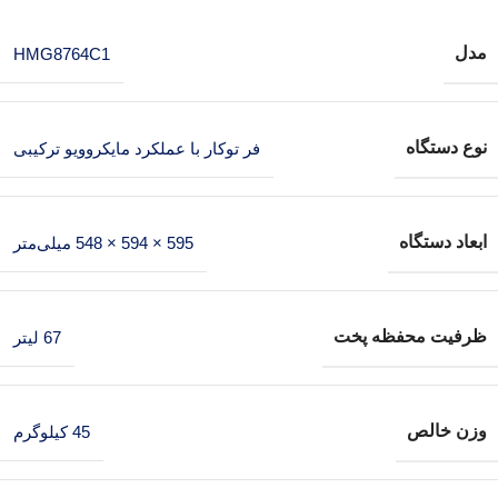
مدل
HMG8764C1
نوع دستگاه
فر توکار با عملکرد مایکروویو ترکیبی
ابعاد دستگاه
595 × 594 × 548 میلی‌متر
ظرفیت محفظه پخت
67 لیتر
وزن خالص
45 کیلوگرم