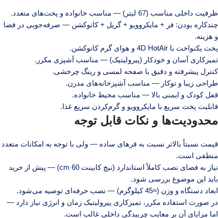
ظرفیت داخلی مناسب (67 لیتر) — مناسب خانواده و پخت‌های متعدد.
چندکاره بودن: فر + مایکروویو + گریل + کانوکشن — صرفه‌جویی در فضا
و هزینه.
پخت یکنواخت با 4D HotAir و هوای گرم کانوکشن.
تمیزکاری آسان و خودکار (پیرولیتیک) — مناسب آشپزی مکرر.
کنترل پیشرفته و دقیق با صفحه لمسی و رینگ چرخشی.
طراحی زیبا و توکار — مناسب آشپزخانه‌های مدرن.
قفل کودک و ایمنی بالا — مناسب محیط خانواده.
قابلیت پخت سریع با مایکروویو و گرم‌کردن سریع غذا.
محدودیت‌ها و نکات قابل توجه
قیمت نسبتاً بالاتر نسبت به فرهای ساده — ولی با توجه به امکانات متعدد
منطقی است.
نیاز به فضای نصب کاملاً استاندارد (نیچ کابینت 60 cm) — پیش از خرید
باید این موضوع بررسی شود.
ابعاد دستگاه و وزن (≈45 کیلوگرم) — نصب حرفه‌ای توصیه می‌شود.
در صورت استفاده مکرر، تمیزکاری پیرولیتیک زمان و انرژی نیاز دارد —
اما مزایای آن بر معایب چربیدگی داخلی غالب است.