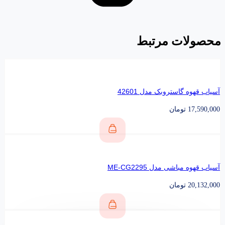
محصولات مرتبط
آسیاب قهوه گاستروبک مدل 42601
17,590,000
تومان
آسیاب قهوه مباشی مدل ME-CG2295
20,132,000
تومان