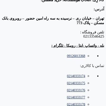
آدرس:
تهران – خیابان ری – نرسیده به سه راه امین حضور – روبروی بانک
مسکن – پلاک 773
تلفن فروشگاه :
02133546425
بله - واتساپ -ایتا - روبیکا - تلگرام :
09126013368
تماس با کالاری:
02140333174
02140333175
02140333176
02140333177
02140333178