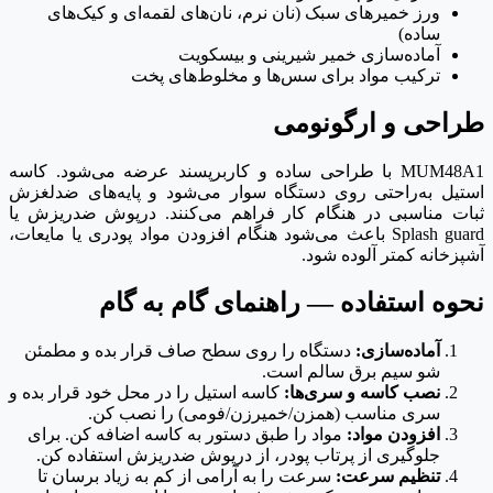
ورز خمیرهای سبک (نان نرم، نان‌های لقمه‌ای و کیک‌های
ساده)
آماده‌سازی خمیر شیرینی و بیسکویت
ترکیب مواد برای سس‌ها و مخلوط‌های پخت
طراحی و ارگونومی
MUM48A1 با طراحی ساده و کاربرپسند عرضه می‌شود. کاسه
استیل به‌راحتی روی دستگاه سوار می‌شود و پایه‌های ضدلغزش
ثبات مناسبی در هنگام کار فراهم می‌کنند. درپوش ضدریزش یا
Splash guard باعث می‌شود هنگام افزودن مواد پودری یا مایعات،
آشپزخانه کمتر آلوده شود.
نحوه استفاده — راهنمای گام به گام
آماده‌سازی:
دستگاه را روی سطح صاف قرار بده و مطمئن
شو سیم برق سالم است.
نصب کاسه و سری‌ها:
کاسه استیل را در محل خود قرار بده و
سری مناسب (همزن/خمیرزن/فومی) را نصب کن.
افزودن مواد:
مواد را طبق دستور به کاسه اضافه کن. برای
جلوگیری از پرتاب پودر، از درپوش ضدریزش استفاده کن.
تنظیم سرعت:
سرعت را به آرامی از کم به زیاد برسان تا