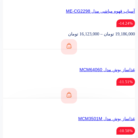
آسیاب قهوه مباشی مدل ME-CG2298
14.24%-
19,186,000
تومان
–
16,123,000
تومان
غذاساز بوش مدل MCM64060
11.51%-
غذاساز بوش مدل MCM3501M
10.58%-