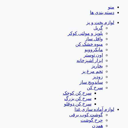
منو
دسته بندی ها
لوازم پخت و پز
گریل
پلوپز و مولتی کوکر
وافل ساز
میوه خشک کن
مایکروویو
اون توستر
ابزار آشپزخانه
بخارپز
تخم مرغ پز
زودپز
ساندویچ ساز
سرخ کن
سرخ کن کوچک
سرخ کن بزرگ
سرخ کن دوقلو
لوازم آماده سازی غذا
گوشت کوب برقی
چرخ گوشت
همزن