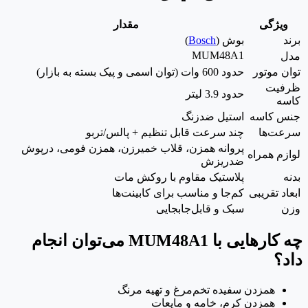
ویژگی
مقدار
برند
بوش (
Bosch
)
MUM48A1
مدل
توان موتور
حدود 600 وات (توان اسمی و پیک بسته به بازار)
ظرفیت
حدود 3.9 لیتر
کاسه
جنس کاسه
استیل ضدزنگ
سرعت‌ها
چند سرعت قابل تنظیم + پالس/تربو
پروانه همزن، قلاب خمیرزن، همزن فومی، درپوش
لوازم همراه
ضدریزش
بدنه
پلاستیک مقاوم با روکش مات
ابعاد تقریبی
کم‌جا و مناسب برای کابینت‌ها
وزن
سبک و قابل‌جابجایی
چه کارهایی با MUM48A1 می‌توان انجام
داد؟
همزدن سفیده تخم‌مرغ و تهیه مرنگ
همزدن کرم، خامه و مایعات