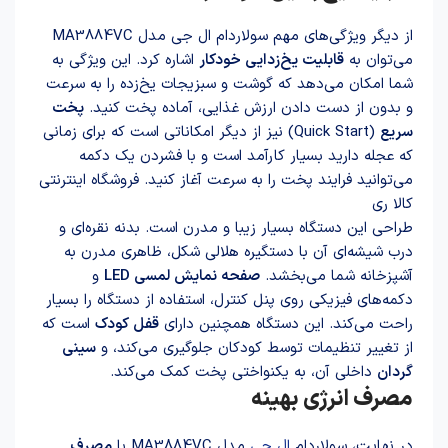
از دیگر ویژگی‌های مهم سولاردام ال جی مدل MA3884VC
می‌توان به
قابلیت یخ‌زدایی خودکار
اشاره کرد. این ویژگی به
شما امکان می‌دهد که گوشت و سبزیجات یخ‌زده را به سرعت
و بدون از دست دادن ارزش غذایی، آماده پخت کنید.
پخت
سریع
(Quick Start) نیز از دیگر امکاناتی است که برای زمانی
که عجله دارید بسیار کارآمد است و با فشردن یک دکمه
می‌توانید فرایند پخت را به سرعت آغاز کنید. فروشگاه اینترنتی
کالا ری
طراحی این دستگاه بسیار زیبا و مدرن است. بدنه نقره‌ای و
درب شیشه‌ای آن با دستگیره هلالی شکل، ظاهری مدرن به
آشپزخانه شما می‌بخشد.
صفحه نمایش لمسی LED
و
دکمه‌های فیزیکی روی پنل کنترل، استفاده از دستگاه را بسیار
راحت می‌کند. این دستگاه همچنین دارای
قفل کودک
است که
از تغییر تنظیمات توسط کودکان جلوگیری می‌کند، و
سینی
گردان
داخلی آن، به یکنواختی پخت کمک می‌کند.
مصرف انرژی بهینه
در نهایت، سولاردام
ال جی
مدل MA3884VC با
مصرف