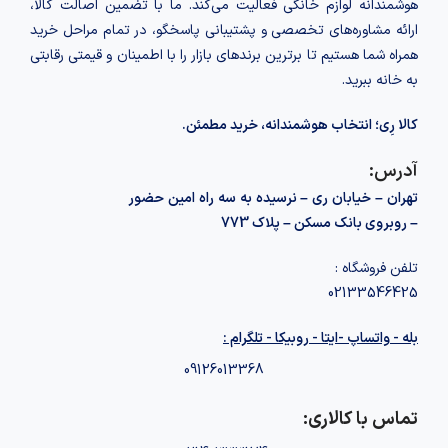
هوشمندانه لوازم خانگی فعالیت می‌کند. ما با تضمین اصالت کالا،
ارائه مشاوره‌های تخصصی و پشتیبانی پاسخگو، در تمام مراحل خرید
همراه شما هستیم تا برترین برندهای بازار را با اطمینان و قیمتی رقابتی
به خانه‌ ببرید.
کالا رِی؛ انتخاب هوشمندانه، خرید مطمئن.
آدرس:
تهران – خیابان ری – نرسیده به سه راه امین حضور
– روبروی بانک مسکن – پلاک 773
تلفن فروشگاه :
02133546425
بله - واتساپ -ایتا - روبیکا - تلگرام :
09126013368
تماس با کالاری: