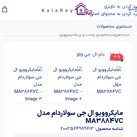
رد کردن به ناوبری
منو
رد کردن به محتوای اصلی
خانه
/
فروشگاه
/
لوازم پخت و پز
/
مایکروویو
بزرگنمایی تصویر
-90%
مایکروویو ال جی سولاردام مدل
MA3884VC
2003564989613
شناسه محصول: