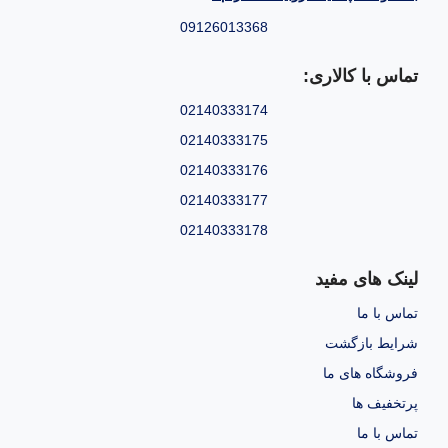
09126013368
تماس با کالاری:
02140333174
02140333175
02140333176
02140333177
02140333178
لینک های مفید
تماس با ما
شرایط بازگشت
فروشگاه های ما
پرتخفیف ها
تماس با ما