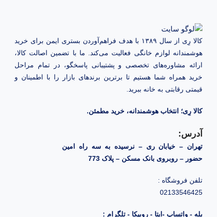
کالا رِی از سال ۱۳۸۹ با هدف فراهم‌آوردن بستری ایمن برای خرید
هوشمندانه لوازم خانگی فعالیت می‌کند. ما با تضمین اصالت کالا،
ارائه مشاوره‌های تخصصی و پشتیبانی پاسخگو، در تمام مراحل
خرید همراه شما هستیم تا برترین برندهای بازار را با اطمینان و
قیمتی رقابتی به خانه‌ ببرید.
کالا رِی؛ انتخاب هوشمندانه، خرید مطمئن.
آدرس:
تهران – خیابان ری – نرسیده به سه راه امین
حضور – روبروی بانک مسکن – پلاک 773
تلفن فروشگاه :
02133546425
بله - واتساپ -ایتا - روبیکا - تلگرام :