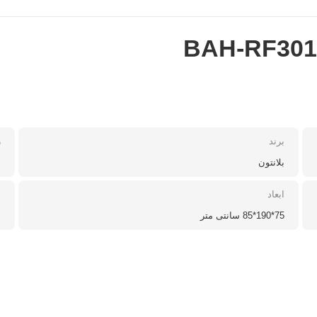
برند
ر
بلانتون
س
ابعاد
ا
75*190*85 سانتی متر
ض