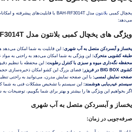
خچال کمبی
بلانتون
مدل BAH-RF3014T با قابلیت‌های پی
می‌دهد:
ویژگی های یخچال کمبی بلانتون مدل BAH-RF3014T:
یخساز و آبسردکن متصل به آب شهری:
این قابلیت به شما امکان می‌دهد 
طبقه کشویی متحرک:
این ویژگی به شما امکان می‌دهد به راحتی به مواد
محفظه نگه‌داری میوه و سبزی با کنترل رطوبت:
این محفظه با تنظیم دقیق
کشوی BIG BOX در فریزر:
فضای بزرگ این کشو امکان ذخیره‌سازی حجم زیا
صفحه نمایش لمسی:
با این صفحه نمایش مدرن، می‌توانید به راحتی تنظی
سیستم عیب‌یابی هوشمند:
این سیستم با تشخیص مشکلات فنی به شما کمک م
اگر بخواهیم این ویژگی ها را بیشتر و بهتر برای شما بگوییم، توضیحات به
یخساز و آبسردکن متصل به آب شهری
صرفه‌جویی در زمان:
با اتصال مستقیم به آب شهری، نیازی به پر کردن دستی مخزن آب نیست. 