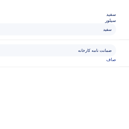
سفید
سیلور
صاف