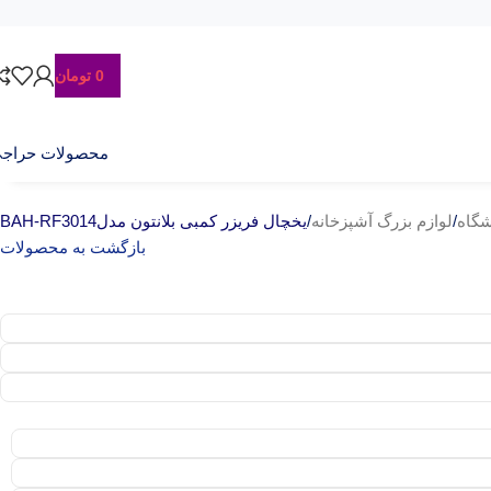
0
تومان
محصولات حراج
گاه
/
لوازم بزرگ آشپزخانه
/
یخچال فریزر کمبی بلانتون مدلBAH-RF3014
بازگشت به محصولات