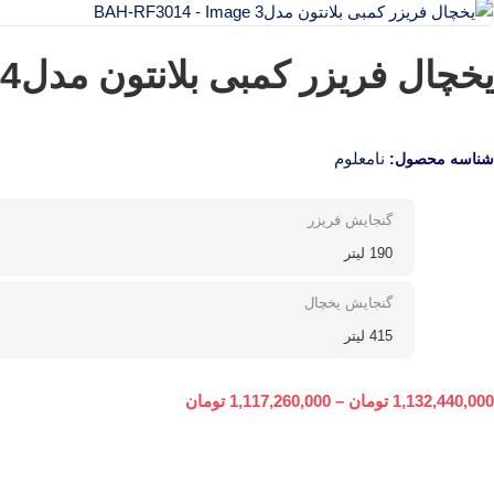
یخچال فریزر کمبی بلانتون مدلBAH-RF3014
نامعلوم
شناسه محصول:
گنجایش فریزر
190 لیتر
گنجایش یخچال
415 لیتر
1,132,440,000
تومان
–
1,117,260,000
تومان