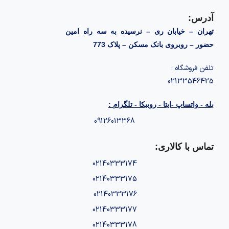
آدرس:
تهران – خیابان ری – نرسیده به سه راه امین
حضور – روبروی بانک مسکن – پلاک 773
تلفن فروشگاه :
02133546425
بله - واتساپ -ایتا - روبیکا - تلگرام :
09126013368
تماس با کالاری:
02140333174
02140333175
02140333176
02140333177
02140333178