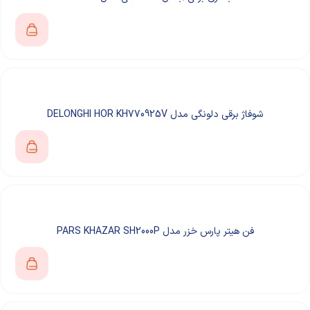
شوفاژ برقی دلونگی مدل DELONGHI HOR KH770925V
فن هیتر پارس خزر مدل PARS KHAZAR SH2000P