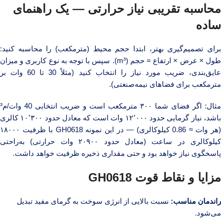
محاسبه تقریبی نیاز حرارتی — یک راهنمای
ساده
برای تصمیم‌گیری بهتر، ابتدا حجم محیط (مترمکعب) را محاسبه کنید:
طول × عرض × ارتفاع = حجم (m³). سپس با توجه به نوع کاربری و میزان
عایق‌بندی، ضریب مورد نیاز را انتخاب کنید (مثلاً 30 تا 60 وات بر
مترمکعب برای فضاهای نیمه‌صنعتی).
مثال: اگر فضای شما ۳۰۰ مترمکعب است و ضریب انتخابی 40 وات/م³
باشد، نیاز گرمایی حدود ۱۲٬۰۰۰ وات است که معادل حدود ۱۰٬۳۰۰ کالری
(هر وات ≈ 0.86 کیلوکالری) — در این نمونه GH0618 با ظرفیت ۱۸۰۰۰
کیلوکالری در ساعت (معادل حدود ۲۰۹۰۰ وات حرارتی) به‌راحتی
پاسخگوی نیاز خواهد بود و حتی مقداری ذخیره ظرفیت خواهد داشت.
مزایا و نقاط قوت GH0618
راندمان مناسب:
نسبت بالایی از انرژی سوخت به گرمای مفید تبدیل
می‌شود.