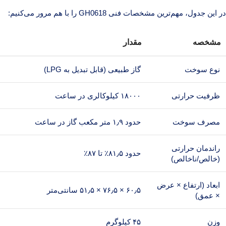
در این جدول، مهم‌ترین مشخصات فنی GH0618 را با هم مرور می‌کنیم:
مشخصه
مقدار
نوع سوخت
گاز طبیعی (قابل تبدیل به LPG)
ظرفیت حرارتی
۱۸۰۰۰ کیلوکالری در ساعت
مصرف سوخت
حدود ۱٫۹ متر مکعب گاز در ساعت
راندمان حرارتی
حدود ۸۱٫۵٪ تا ۸۷٪
(خالص/ناخالص)
ابعاد (ارتفاع × عرض
۶۰٫۵ × ۷۶٫۵ × ۵۱٫۵ سانتی‌متر
× عمق)
وزن
۴۵ کیلوگرم