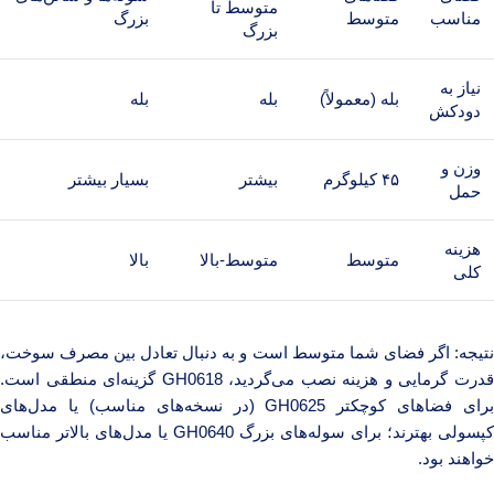
متوسط تا
مناسب
متوسط
بزرگ
بزرگ
نیاز به
بله (معمولاً)
بله
بله
دودکش
وزن و
۴۵ کیلوگرم
بیشتر
بسیار بیشتر
حمل
هزینه
متوسط
متوسط-بالا
بالا
کلی
نتیجه: اگر فضای شما متوسط است و به دنبال تعادل بین مصرف سوخت،
قدرت گرمایی و هزینه نصب می‌گردید، GH0618 گزینه‌ای منطقی است.
برای فضاهای کوچکتر GH0625 (در نسخه‌های مناسب) یا مدل‌های
کپسولی بهترند؛ برای سوله‌های بزرگ GH0640 یا مدل‌های بالاتر مناسب
خواهند بود.