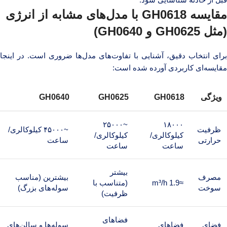
مقایسه GH0618 با مدل‌های مشابه از انرژی
(مثل GH0625 و GH0640)
برای انتخاب دقیق، آشنایی با تفاوت‌های مدل‌ها ضروری است. در اینجا
مقایسه‌ای کاربردی آورده شده است:
ویژگی
GH0618
GH0625
GH0640
~۲۵۰۰۰
۱۸۰۰۰
ظرفیت
~۴۵۰۰۰ کیلوکالری/
کیلوکالری/
کیلوکالری/
حرارتی
ساعت
ساعت
ساعت
بیشتر
مصرف
بیشترین (مناسب
≈1.9 m³/h
(متناسب با
سوخت
سوله‌های بزرگ)
ظرفیت)
فضاهای
فضای
فضاهای
سوله‌ها و سالن‌های